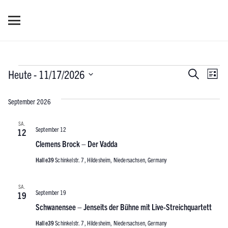
Veranstaltungen
Verans
Ver
Heute
 - 
11/17/2026
Suche
Liste
Ans
Datum
Suche
September 2026
wählen.
Nav
und
SA.
September 12
12
Ansich
Clemens Brock – Der Vadda
Naviga
Halle39
Schinkelstr. 7, Hildesheim, Niedersachsen, Germany
SA.
September 19
19
Schwanensee – Jenseits der Bühne mit Live-Streichquartett
Halle39
Schinkelstr. 7, Hildesheim, Niedersachsen, Germany