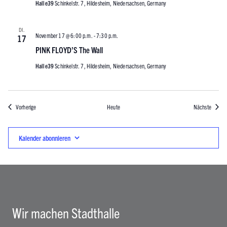
Halle39
Schinkelstr. 7, Hildesheim, Niedersachsen, Germany
DI.
November 17 @ 6:00 p.m.
-
7:30 p.m.
17
PINK FLOYD’S The Wall
Halle39
Schinkelstr. 7, Hildesheim, Niedersachsen, Germany
Veranstaltungen
Veranst
Vorherige
Heute
Nächste
Kalender abonnieren
Wir machen Stadthalle