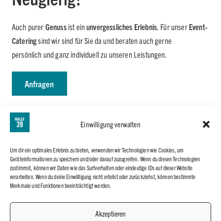
Auch purer
Genuss
ist ein
unvergessliches Erlebnis
. Für unser
Event-
Catering
sind wir sind für Sie da und beraten auch gerne
persönlich und ganz individuell zu unseren Leistungen.
Anfragen
Einwilligung verwalten
Um dir ein optimales Erlebnis zu bieten, verwenden wir Technologien wie Cookies, um
Geräteinformationen zu speichern und/oder darauf zuzugreifen. Wenn du diesen Technologien
zustimmst, können wir Daten wie das Surfverhalten oder eindeutige IDs auf dieser Website
verarbeiten. Wenn du deine Einwillligung nicht erteilst oder zurückziehst, können bestimmte
Merkmale und Funktionen beeinträchtigt werden.
Akzeptieren