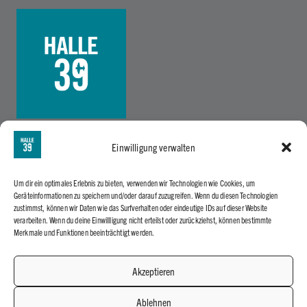
Wir machen Stadthalle
Einwilligung verwalten
Um dir ein optimales Erlebnis zu bieten, verwenden wir Technologien wie Cookies, um
Geräteinformationen zu speichern und/oder darauf zuzugreifen. Wenn du diesen Technologien
zustimmst, können wir Daten wie das Surfverhalten oder eindeutige IDs auf dieser Website
Bürozeiten
verarbeiten. Wenn du deine Einwillligung nicht erteilst oder zurückziehst, können bestimmte
Montag – Freitag: 9:00 Uhr – 16:00 Uhr
Merkmale und Funktionen beeinträchtigt werden.
Akzeptieren
Ablehnen