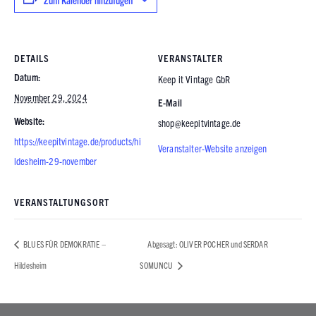
DETAILS
VERANSTALTER
Datum:
Keep it Vintage GbR
November 29, 2024
E-Mail
Website:
shop@keepitvintage.de
https://keepitvintage.de/products/hi
Veranstalter-Website anzeigen
ldesheim-29-november
VERANSTALTUNGSORT
BLUES FÜR DEMOKRATIE –
Abgesagt: OLIVER POCHER und SERDAR
Hildesheim
SOMUNCU